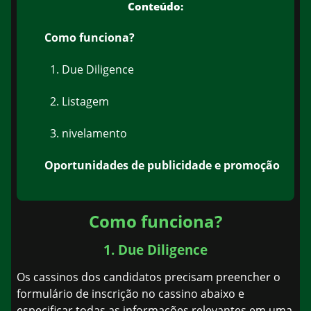
Conteúdo:
Como funciona?
1. Due Diligence
2. Listagem
3. nivelamento
Oportunidades de publicidade e promoção
Como funciona?
1. Due Diligence
Os cassinos dos candidatos precisam preencher o
formulário de inscrição no cassino abaixo e
especificar todas as informações relevantes em uma