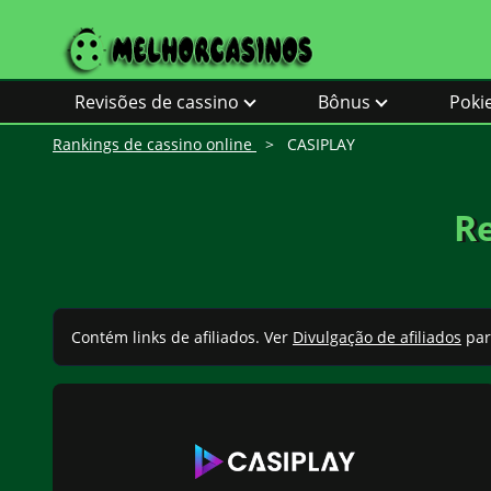
Revisões de cassino
Bônus
Pokie
Rankings de cassino online
>
CASIPLAY
Re
Contém links de afiliados. Ver
Divulgação de afiliados
par