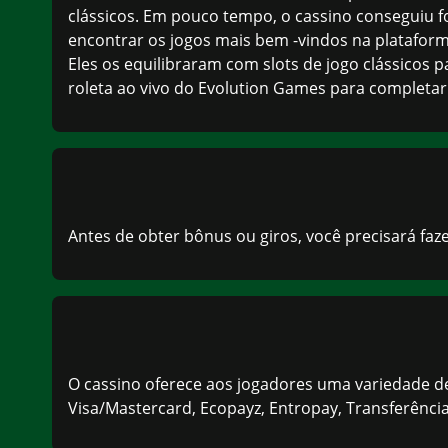
clássicos. Em pouco tempo, o cassino conseguiu 
encontrar os jogos mais bem -vindos na plataform
Eles os equilibraram com slots de jogo clássicos
roleta ao vivo do Evolution Games para completar
Antes de obter bônus ou giros, você precisará fa
O cassino oferece aos jogadores uma variedade de o
Visa/Mastercard, Ecopayz, Entropay, Transferência