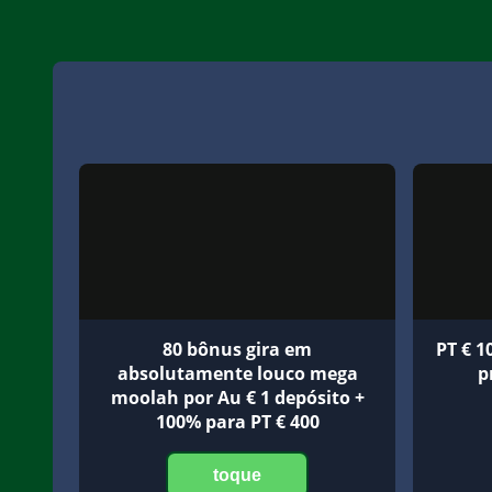
80 bônus gira em
PT € 1
absolutamente louco mega
p
moolah por Au € 1 depósito +
100% para PT € 400
toque