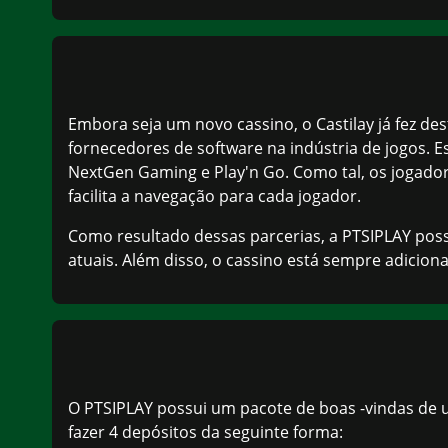
Embora seja um novo cassino, o Castilay já fez de
fornecedores de software na indústria de jogos. 
NextGen Gaming e Play'n Go. Como tal, os jogador
facilita a navegação para cada jogador.
Como resultado dessas parcerias, a PTSIPLAY possu
atuais. Além disso, o cassino está sempre adicion
O PTSIPLAY possui um pacote de boas -vindas de u
fazer 4 depósitos da seguinte forma: