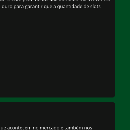
 duro para garantir que a quantidade de slots
s que acontecem no mercado e também nos