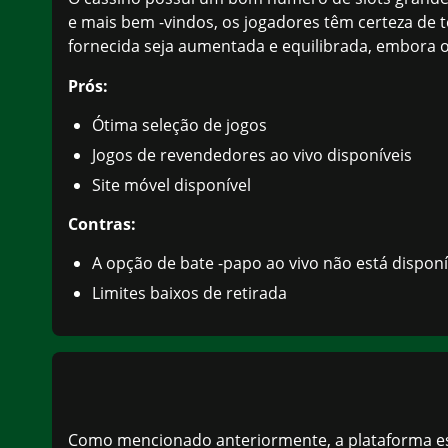
e mais bem -vindos, os jogadores têm certeza de 
fornecida seja aumentada e equilibrada, embora 
Prós:
Ótima seleção de jogos
Jogos de revendedores ao vivo disponíveis
Site móvel disponível
Contras:
A opção de bate -papo ao vivo não está disponí
Limites baixos de retirada
Como mencionado anteriormente, a plataforma e