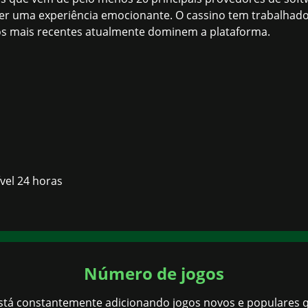
ter uma experiência emocionante. O cassino tem trabalhado
os mais recentes atualmente dominem a plataforma.
vel 24 horas
Número de jogos
stá constantemente adicionando jogos novos e populare