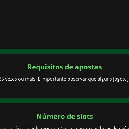
Requisitos de apostas
 35 vezes ou mais. É importante observar que alguns jogos
Número de slots
 que vêm de pelo menos 20 principais provedores de soft