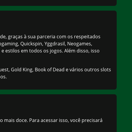
ade, graças à sua parceria com os respeitados
rogaming, Quickspin, Yggdrasil, Neogames,
 estilos em todos os jogos. Além disso, isso
est, Gold King, Book of Dead e vários outros slots
os.
 mais doce. Para acessar isso, você precisará