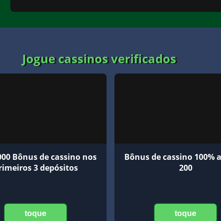
Jogue cassinos verificados
000 Bônus de cassino nos
Bônus de cassino 100% a
rimeiros 3 depósitos
200
toque
toque