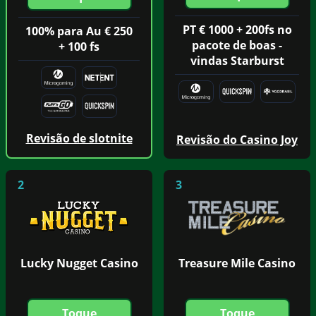
PT € 1000 + 200fs no
100% para Au € 250
pacote de boas -
+ 100 fs
vindas Starburst
Revisão de slotnite
Revisão do Casino Joy
2
3
Lucky Nugget Casino
Treasure Mile Casino
Toque
Toque