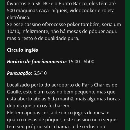
favoritos e o SIC BO e o Punto Banco, eles têm até
500 máquinas caça -níqueis, videocooker e roleta
eletrônica.
Se esse cassino oferecesse poker também, seria um
10/10, infelizmente, não há mesas de pôquer aqui,
mas o resto é de qualidade pura.
Círculo inglês
Horário de funcionamento:
15:00 - 6h00
Pontuação:
6.5/10
Localizado perto do aeroporto de Paris Charles de
Gaulle, este é um cassino bem pequeno, mas que
está aberto até as 6 da manhã, mais algumas horas
depois que outros fecharem.
Ele tem apenas cerca de cinco jogos de mesa e
quatro mesas de pôquer, este cassino nem sequer
tem seu próprio site, chama -o de recluso ou