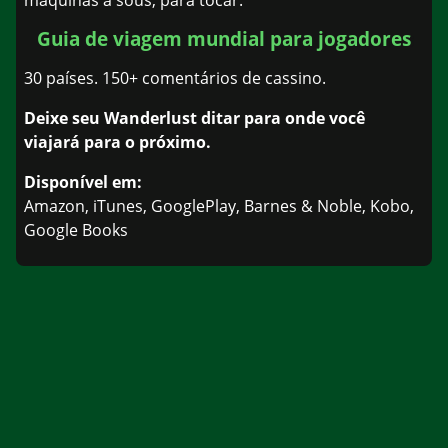
máquinas à sous, para tocar.
Guia de viagem mundial para jogadores
30 países. 150+ comentários de cassino.
Deixe seu Wanderlust ditar para onde você
viajará para o próximo.
Disponível em:
Amazon, iTunes, GooglePlay, Barnes & Noble, Kobo,
Google Books