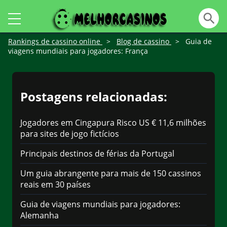
Rankings de cassino online
>
Blog de cassino
>
Guia de
viagens mundiais para jogadores: França
Postagens relacionadas:
Jogadores em Cingapura Risco US € 11,6 milhões
para sites de jogo fictícios
Principais destinos de férias da Portugal
Um guia abrangente para mais de 150 cassinos
reais em 30 países
Guia de viagens mundiais para jogadores:
Alemanha