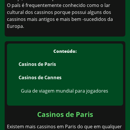
O país é frequentemente conhecido como o lar
cultural dos cassinos porque possui alguns dos
cassinos mais antigos e mais bem -sucedidos da
Europa.
Conteúdo:
Casinos de Paris
Casinos de Cannes
Guia de viagem mundial para jogadores
Casinos de Paris
Existem mais cassinos em Paris do que em qualquer