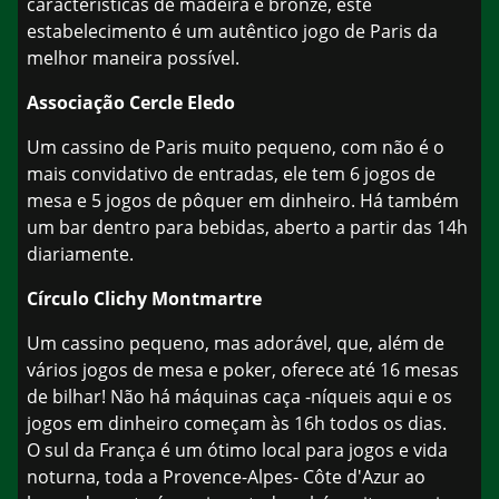
características de madeira e bronze, este
estabelecimento é um autêntico jogo de Paris da
melhor maneira possível.
Associação Cercle Eledo
Um cassino de Paris muito pequeno, com não é o
mais convidativo de entradas, ele tem 6 jogos de
mesa e 5 jogos de pôquer em dinheiro. Há também
um bar dentro para bebidas, aberto a partir das 14h
diariamente.
Círculo Clichy Montmartre
Um cassino pequeno, mas adorável, que, além de
vários jogos de mesa e poker, oferece até 16 mesas
de bilhar! Não há máquinas caça -níqueis aqui e os
jogos em dinheiro começam às 16h todos os dias.
O sul da França é um ótimo local para jogos e vida
noturna, toda a Provence-Alpes- Côte d'Azur ao