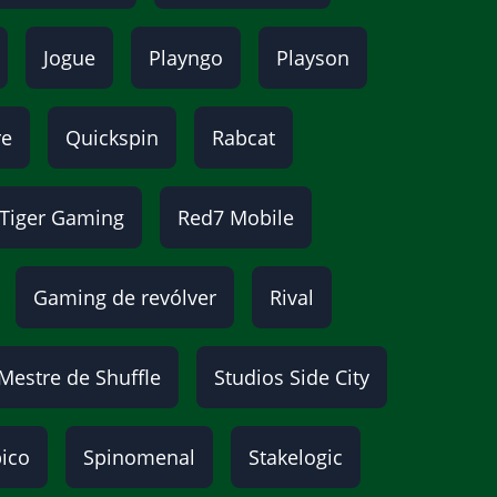
Jogue
Playngo
Playson
re
Quickspin
Rabcat
Tiger Gaming
Red7 Mobile
Gaming de revólver
Rival
Mestre de Shuffle
Studios Side City
pico
Spinomenal
Stakelogic