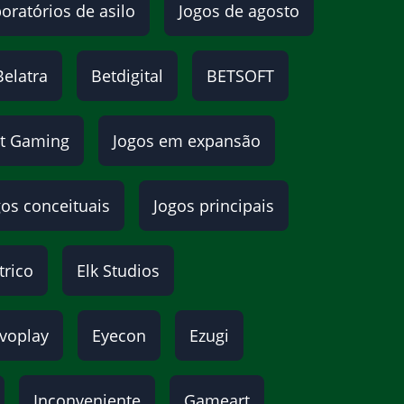
oratórios de asilo
Jogos de agosto
Belatra
Betdigital
BETSOFT
nt Gaming
Jogos em expansão
gos conceituais
Jogos principais
trico
Elk Studios
voplay
Eyecon
Ezugi
Inconveniente
Gameart