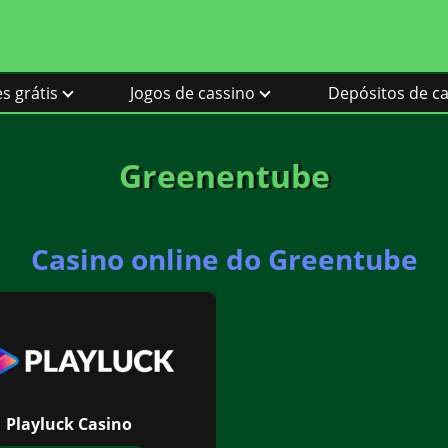
s grátis
Jogos de cassino
Depósitos de c
Greenentube
Casino online do Greentube
Playluck Casino