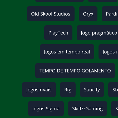
Old Skool Studios
Oryx
Pardi
PlayTech
Jogo pragmático
Jogos em tempo real
Jogos r
TEMPO DE TEMPO GOLAMENTO
Jogos rivais
Rtg
Saucify
Sb
Jogos Sigma
SkillzzGaming
S