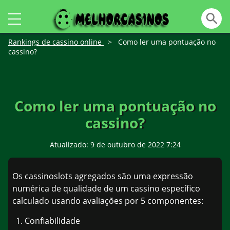
Rankings de cassino online
>
Como ler uma pontuação no
cassino?
Como ler uma pontuação no
cassino?
Atualizado: 9 de outubro de 2022 7:24
Os cassinoslots agregados são uma expressão
numérica de qualidade de um cassino específico
calculado usando avaliações por 5 componentes:
Confiabilidade