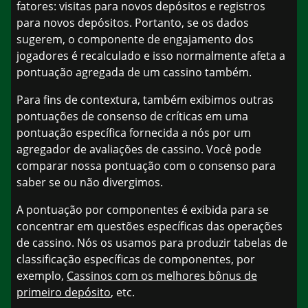
fatores: visitas para novos depósitos e registros
para novos depósitos. Portanto, se os dados
sugerem, o componente de engajamento dos
jogadores é recalculado e isso normalmente afeta a
pontuação agregada de um cassino também.
Para fins de contextura, também exibimos outras
pontuações de consenso de críticas em uma
pontuação específica fornecida a nós por um
agregador de avaliações de cassino. Você pode
comparar nossa pontuação com o consenso para
saber se ou não divergimos.
A pontuação por componentes é exibida para se
concentrar em questões específicas das operações
de cassino. Nós os usamos para produzir tabelas de
classificação específicas de componentes, por
exemplo,
Cassinos com os melhores bônus de
primeiro depósito
, etc.