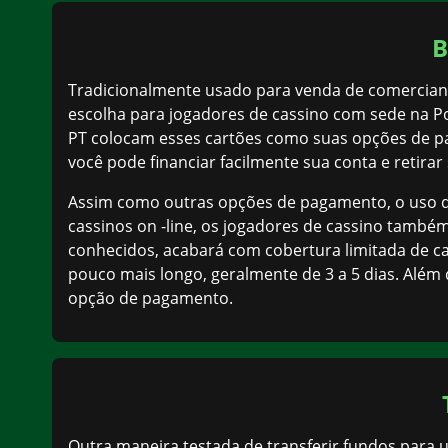
B
Tradicionalmente usado para venda de comerciante
escolha para jogadores de cassino com sede na Po
PT colocam esses cartões como suas opções de pa
você pode financiar facilmente sua conta e retirar
Assim como outras opções de pagamento, o uso de
cassinos on -line, os jogadores de cassino també
conhecidos, acabará com cobertura limitada de c
pouco mais longo, geralmente de 3 a 5 dias. Além 
opção de pagamento.
Outra maneira testada de transferir fundos para 