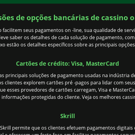
sões de opções bancárias de cassino o
acilitem seus pagamentos on -line, sua qualidade de servi
deve saber os detalhes de cada solução de pagamento, compa
ixo estão os detalhes específicos sobre as principais opçõ
Cartões de crédito: Visa, MasterCard
s principais soluções de pagamento usadas na indústria de
s clientes explorem cartões pré -pagos para lidar com seus 
 que esses provedores de cartões carregam, Visa e Master
 informações protegidas do cliente. Veja os melhores cas
Skrill
Skrill permite que os clientes efetuem pagamentos digitais