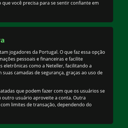
 que você precisa para se sentir confiante em
ra
itam jogadores da Portugal. O que faz essa opção
ções pessoais e financeiras e facilite
 eletrônicas como a Neteller, facilitando a
m suas camadas de segurança, graças ao uso de
latadas que podem fazer com que os usuários se
outro usuário aproveite a conta. Outra
r com limites de transação, dependendo do