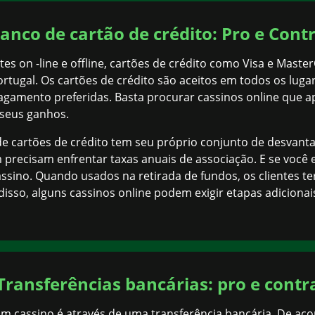
anco de cartão de crédito: Pro e Cont
s on -line e offline, cartões de crédito como Visa e Mas
rtugal. Os cartões de crédito são aceitos em todos os luga
gamento preferidas. Basta procurar cassinos online que ap
 seus ganhos.
 cartões de crédito tem seu próprio conjunto de desvanta
m precisam enfrentar taxas anuais de associação. E se você
assino. Quando usados na retirada de fundos, os clientes
disso, alguns cassinos online podem exigir etapas adicionai
Transferências bancárias: pro e contr
um cassino é através de uma transferência bancária. De aco