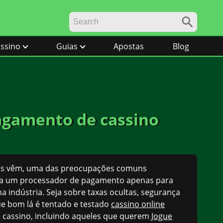
assino
Guias
Apostas
Blog
agamento de cassino
agens vêm, uma das preocupações comuns
ais a um processador de pagamento apenas para
 indústria. Seja sobre taxas ocultas, segurança
e bom lá é tentado e testado
cassino online
 de cassino, incluindo aqueles que querem
Jogue