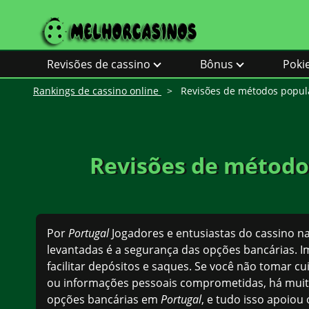
Revisões de cassino
Bônus
Pokie
Rankings de cassino online
>
Revisões de métodos popul
Revisões de método
Por
Portugal
Jogadores e entusiastas do cassino n
levantadas é a segurança das opções bancárias. I
facilitar depósitos e saques. Se você não tomar 
ou informações pessoais comprometidas, há muit
opções bancárias em
Portugal
, e tudo isso apoiou