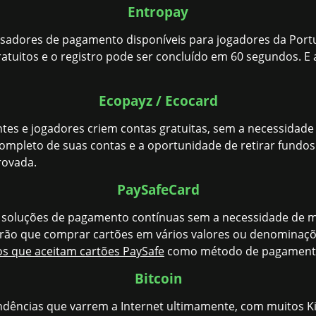
Entropay
sadores de pagamento disponíveis para jogadores da Portug
 gratuitos e o registro pode ser concluído em 60 segundos.
Ecopayz / Ecocard
es e jogadores criem contas gratuitas, sem a necessidade
mpleto de suas contas e a oportunidade de retirar fundos n
rovada.
PaySafeCard
e soluções de pagamento contínuas sem a necessidade de m
 terão que comprar cartões em vários valores ou denominaçõ
os que aceitam cartões PaySafe
como método de pagament
Bitcoin
ndências que varrem a Internet ultimamente, com muitos Ki