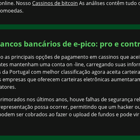
 online. Nosso
Cassinos de bitcoin
As análises contêm tudo o
ptomoedas.
ancos bancários de e-pico: pro e cont
 são as principais opções de pagamento em cassinos que ace
entes mantenham uma conta on -line, carregando suas informa
 da Portugal com melhor classificação agora aceita carteiras
s empresas que oferecem carteiras eletrônicas aumentara
atores.
imorados nos últimos anos, houve falhas de segurança re
representação possa ocorrer, permitindo que um hacker ou 
 podem ser cobrados ao fazer o upload de fundos e pode vi