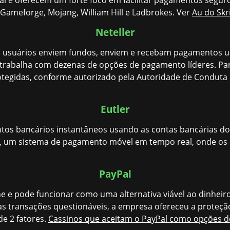
l e oferecem um forte foco em facilitar pagamentos segur
Gameforge, Mojang, William Hill e Ladbrokes. Ver
Au do Skri
Neteller
eus usuários enviem fundos, enviem e recebam pagamentos
 trabalha com dezenas de opções de pagamento líderes. Para
otegidas, conforme autorizado pela Autoridade de Conduta 
Eutler
mentos bancários instantâneos usando as contas bancárias d
 um sistema de pagamento móvel em tempo real, onde os i
PayPal
ine e pode funcionar como uma alternativa viável ao dinhei
tras transações questionáveis, a empresa ofereceu a prote
e 2 fatores.
Cassinos que aceitam o PayPal como opções 