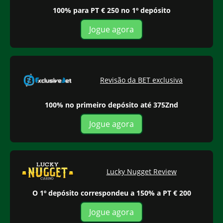
100% para PT € 250 no 1º depósito
Jogue agora
Revisão da BET exclusiva
100% no primeiro depósito até 375Znd
Jogue agora
Lucky Nugget Review
O 1º depósito correspondeu a 150% a PT € 200
Jogue agora