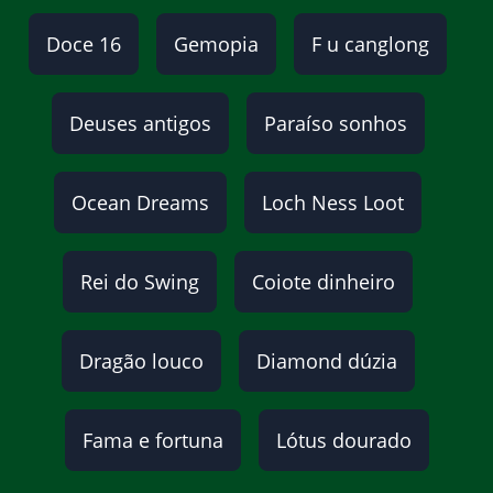
Doce 16
Gemopia
F u canglong
Deuses antigos
Paraíso sonhos
Ocean Dreams
Loch Ness Loot
Rei do Swing
Coiote dinheiro
Dragão louco
Diamond dúzia
Fama e fortuna
Lótus dourado