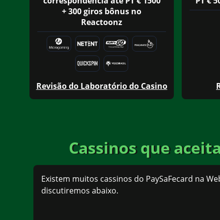
correspondência até PT € 1500
PT € 5
+ 300 giros bônus no
Reactoonz
Revisão do Laboratório do Casino
Cassinos que acei
Existem muitos cassinos do PaySaFecard na We
discutiremos abaixo.