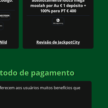
código:
absolutamente louco mega
moolah por Au € 1 depósito +
100% para PT € 400
Wild
Revisão de JackpotCity
étodo de pagamento
ferecem aos usuários muitos benefícios que