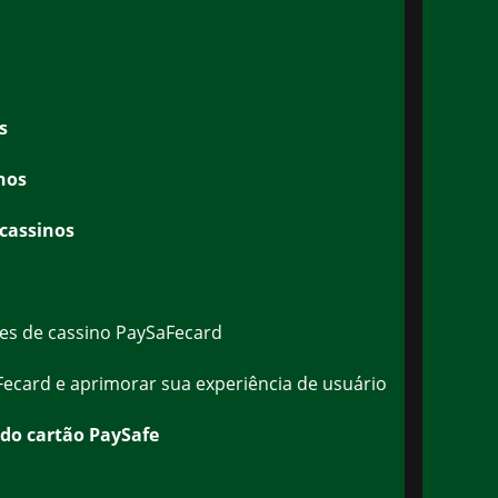
s
nos
 cassinos
s de cassino PaySaFecard
ecard e aprimorar sua experiência de usuário
 do cartão PaySafe