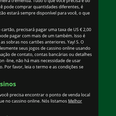
aneira tremenda. Tudo o que você precisa é do
ocê pode comprar quantidades diferentes, é
ão estará sempre disponível para você, o que
 cartão, precisará pagar uma taxa de US € 2,00
 pode pagar com mais de um também. Isso é
as sobras nos cartões anteriores. Yay! S. O
lesmente seus jogos de cassino online usando
ação de contato, contas bancárias ou detalhes
 on -line, não há mais necessidade de usar
o. Por favor, leia o termo e as condições se
ssinos
 você precisa encontrar o ponto de venda local
ue no cassino online. Nós listamos
Melhor