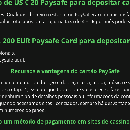
 de US € 20 Paysafe para depositar c
ntes. Qualquer dinheiro restante no PaySaFecard depois de
 valor total após um ano, uma taxa de 4 EUR por mês pode s
0, 200 EUR Paysafe Card para depositar
ionais.
aysafe aqui.
Recursos e vantagens do cartão PaySafe
nciona no mundo do jogo e da peça justa, moda, música e si
e a etapa 1; Isso porque tudo o que você precisa fazer pa
r nenhum tipo de detalhes pessoais ou informações da c
quando acessamos sites licenciados, sempre há desvantagen
om números de pinos.
 um método de pagamento em sites de cassino