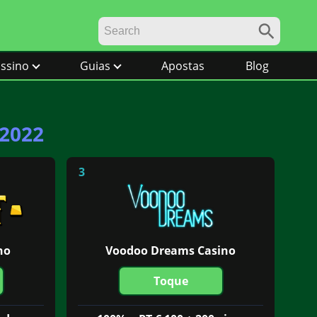
assino
Guias
Apostas
Blog
 2022
3
no
Voodoo Dreams Casino
Toque