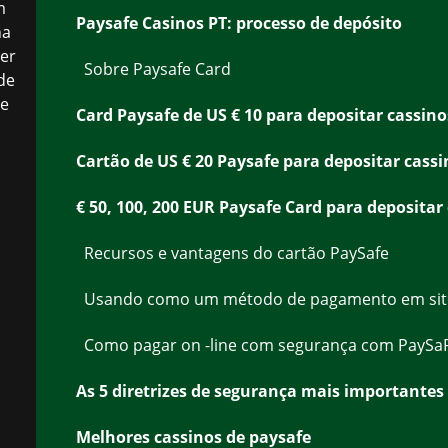
m
Paysafe Casinos PT: processo de depósito
na
zer
Sobre Paysafe Card
de
de
Card Paysafe de US € 10 para depositar cassino
Cartão de US € 20 Paysafe para depositar cassi
€ 50, 100, 200 EUR Paysafe Card para depositar
Recursos e vantagens do cartão PaySafe
Usando como um método de pagamento em site
Como pagar on -line com segurança com PaySaF
As 5 diretrizes de segurança mais importantes
Melhores cassinos de paysafe