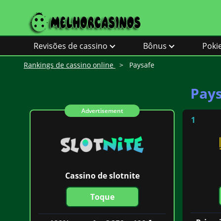
Revisões de cassino
Bônus
Pokie
Rankings de cassino online
>
Paysafe
Pays
1
Cassino de slotnite
Toque