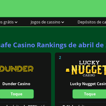
s grátis
Jogos de cassino
Depósitos de c
afe Casino Rankings de abril de
2
Dunder Casino
Lucky Nugget Casi
Toque
Toque