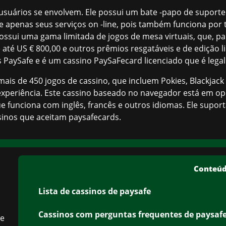
 usuários se envolvem. Ele possui um bate -papo de suporte
ce apenas seus serviços on -line, pois também funciona por 
 possui uma gama limitada de jogos de mesa virtuais, que, 
té US € 800,00 e outros prêmios resgatáveis e de edição li
aySafe e é um cassino PaySaFecard licenciado que é legal 
mais de 450 jogos de cassino, que incluem Pokies, Blackjack
experiência. Este cassino baseado no navegador está em o
e funciona com inglês, francês e outros idiomas. Ele supor
sinos que aceitam paysafecards.
Conteúd
Lista de cassinos de paysafe
Cassinos com perguntas frequentes de paysaf
ue