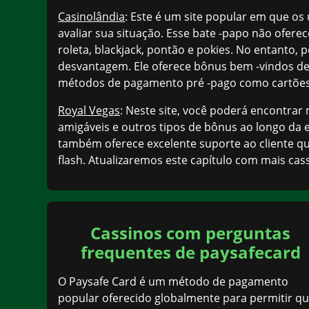
Casinolândia
: Este é um site popular em que os
avaliar sua situação. Esse bate -papo não ofere
roleta, blackjack, pontão e pokies. No entanto,
desvantagem. Ele oferece bônus bem -vindos de a
métodos de pagamento pré -pago como cartões P
Royal Vegas
: Neste site, você poderá encontrar 
amigáveis e outros tipos de bônus ao longo da 
também oferece excelente suporte ao cliente qu
flash. Atualizaremos este capítulo com mais cas
Cassinos com perguntas
frequentes de paysafecard
O Paysafe Card é um método de pagamento
popular oferecido globalmente para permitir q