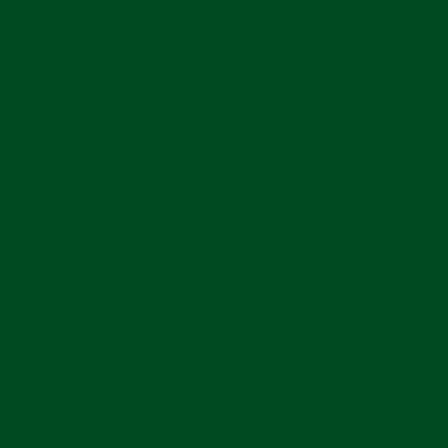
Companhia
Sobre nós
Equipe
Contato