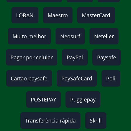
LOBAN
Maestro
MasterCard
Muito melhor
Neosurf
Neteller
Pagar por celular
PayPal
Paysafe
Cartão paysafe
PaySafeCard
Poli
POSTEPAY
Pugglepay
Transferência rápida
Skrill