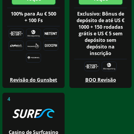
100% para Au € 500
Exclusivo: Bônus de
+ 100 Fs
depósito de até US €
1000 + 150 rodadas
grátis e US € 5 sem
depósito sem
depósito na
inscrição
Revisão do Gunsbet
BOO Revisão
4
Casino de Surfcasino