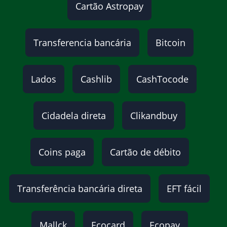
Cartão Astropay
Transferencia bancária
Bitcoin
Lados
Cashlib
CashTocode
Cidadela direta
Clikandbuy
Coins paga
Cartão de débito
Transferência bancária direta
EFT fácil
Mallck
Ecocard
Ecopay