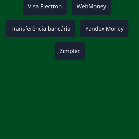
Visa Electron
WebMoney
Transferência bancária
Yandex Money
Zimpler