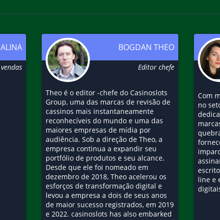
ALINA
BOGDAN THEO
 vendas
Editor chefe
Theo é o editor -chefe do Casinoslots
Com ma
Group, uma das marcas de revisão de
no set
cassinos mais instantaneamente
dedica
reconhecíveis do mundo e uma das
marcas
maiores empresas de mídia por
quebra
audiência. Sob a direção de Theo, a
fornec
empresa continua a expandir seu
imparc
portfólio de produtos e seu alcance.
assina
Desde que ele foi nomeado em
escrit
dezembro de 2018, Theo acelerou os
line e
esforços de transformação digital e
digitai
levou a empresa a dois de seus anos
de maior sucesso registrados, em 2019
e 2022. casinoslots has also embarked